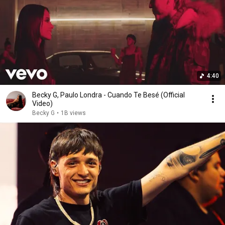
4:40
Becky G, Paulo Londra - Cuando Te Besé (Official
Video)
Becky G
•
1B views