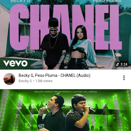
3:24
Becky G, Peso Pluma - CHANEL (Audio)
Becky G
•
13M views