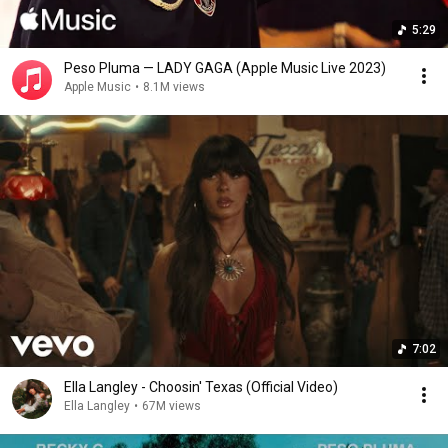
5:29
Peso Pluma — LADY GAGA (Apple Music Live 2023)
Apple Music
•
8.1M views
7:02
Ella Langley - Choosin' Texas (Official Video)
Ella Langley
•
67M views