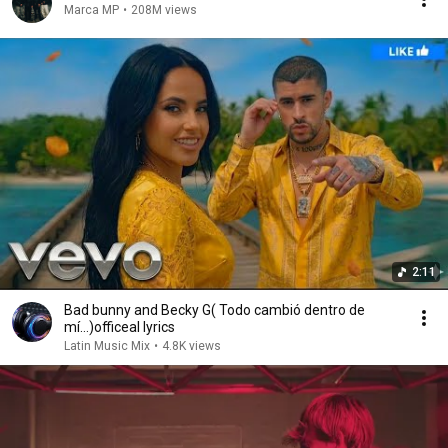
Marca MP
•
208M views
2:11
Bad bunny and Becky G( Todo cambió dentro de
mí…)officeal lyrics
Latin Music Mix
•
4.8K views