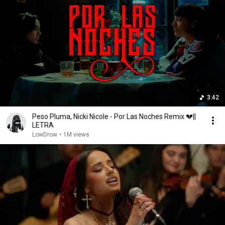
3:42
Peso Pluma, Nicki Nicole - Por Las Noches Remix 💔||
LETRA
LowDrow
•
1M views