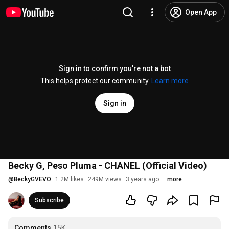
Open App
Sign in to confirm you’re not a bot
This helps protect our community.
Learn more
Sign in
Becky G, Peso Pluma - CHANEL (Official Video)
@
BeckyGVEVO
1.2M likes
249M views
3 years ago
more
Subscribe
Comments
15K