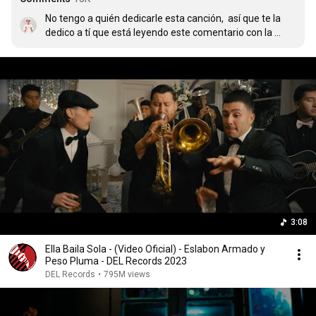
No tengo a quién dedicarle esta canción,  así que te la 
dedico a tí que está leyendo este comentario con la 
mente 😘💖😍
3:08
Ella Baila Sola - (Video Oficial) - Eslabon Armado y
Peso Pluma - DEL Records 2023
DEL Records
•
795M views