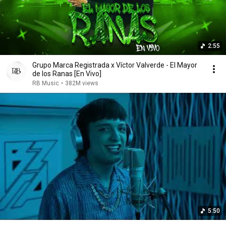
2:55
Grupo Marca Registrada x Víctor Valverde - El Mayor
de los Ranas [En Vivo]
RB Music
•
382M views
5:50